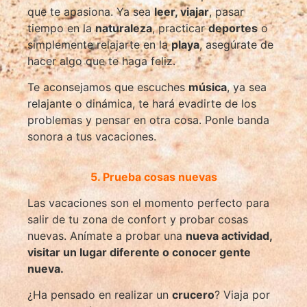
que te apasiona. Ya sea
leer, viajar
, pasar
tiempo en la
naturaleza
, practicar
deportes
o
simplemente relajarte en la
playa
, asegúrate de
hacer algo que te haga feliz.
Te aconsejamos que escuches
música
, ya sea
relajante o dinámica, te hará evadirte de los
problemas y pensar en otra cosa. Ponle banda
sonora a tus vacaciones.
5. Prueba cosas nuevas
Las vacaciones son el momento perfecto para
salir de tu zona de confort y probar cosas
nuevas. Anímate a probar una
nueva actividad,
visitar un lugar diferente o conocer gente
nueva.
¿Ha pensado en realizar un
crucero
? Viaja por