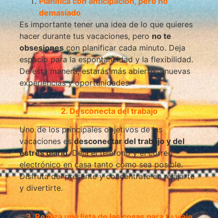
Planifica con anticipación, pero no
demasiado
Es importante tener una idea de lo que quieres
hacer durante tus vacaciones, pero
no te
obsesiones
con planificar cada minuto. Deja
espacio para la espontaneidad y la flexibilidad.
De esta manera, estarás más abierto a nuevas
experiencias y oportunidades.
2. Desconecta del trabajo
Uno de los principales objetivos de las
vacaciones es
desconectar del trabajo y del
estrés diario
. Deja el teléfono y el correo
electrónico en casa tanto como sea posible.
Disfruta del presente y concéntrate en relajarte
y divertirte.
3. Realiza una lista de las cosas para tu viaje