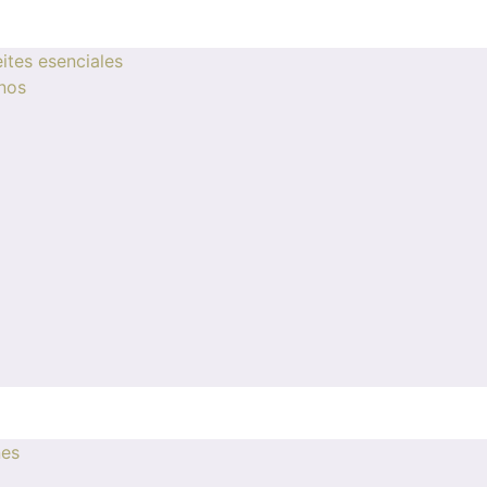
ites esenciales
nos
nes